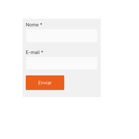
Fique por dentro das novidades e
receba nosso conteúdo exclusivo.
Nome *
arantir a
E-mail *
, nos
 para
HEPA
am a