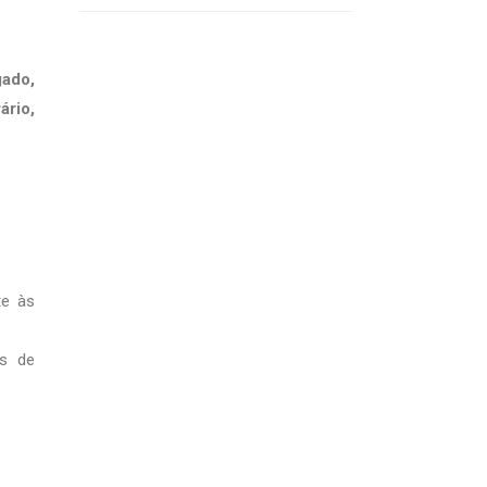
gado,
ário,
te às
as de