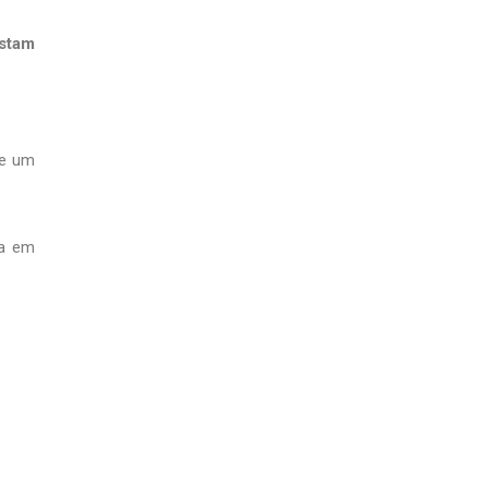
stam
te um
a em