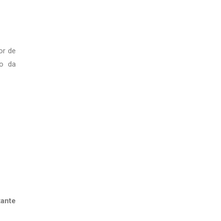
or de
io da
tante