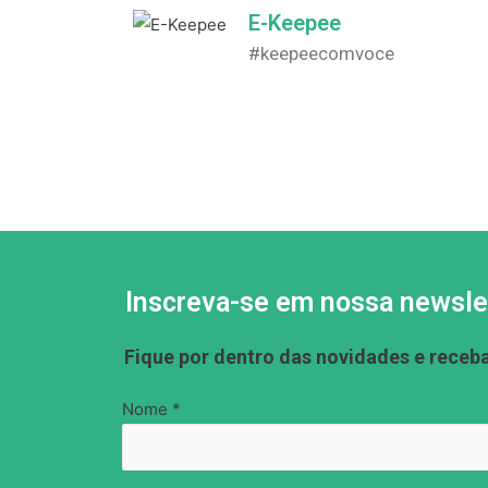
E-Keepee
#keepeecomvoce
Inscreva-se em nossa newsle
Fique por dentro das novidades e receb
Nome *