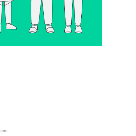
Planner Semanal
Planeje suas atividades
esas
semanais com nosso