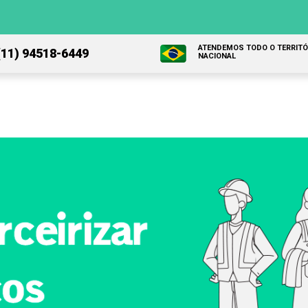
ATENDEMOS TODO O TERRITÓ
(11) 94518-6449
NACIONAL