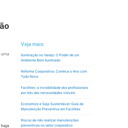
planner gratuito.
BAIXAR AGORA
ção
Veja mais
r uma
Iluminação no Varejo: O Poder de um
Ambiente Bem Iluminado
Reforma Corporativa: Comece o Ano com
Tudo Novo
Facilities: a invisibilidade dos profissionais
por trás das necessidades visíveis
Economize e Seja Sustentável: Guia de
Manutenção Preventiva em Facilities
Riscos de não realizar manutenções
preventivas no setor corporativo
haja