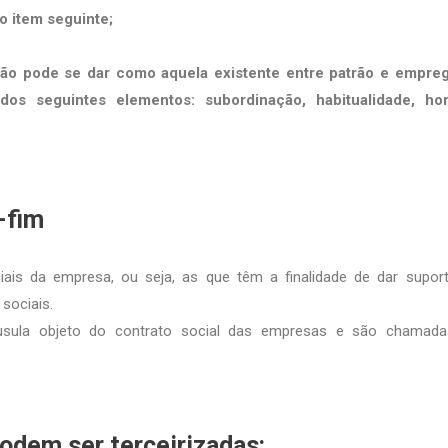
o item seguinte;
não pode se dar como aquela existente entre patrão e empre
dos seguintes elementos: subordinação, habitualidade, hor
-fim
is da empresa, ou seja, as que têm a finalidade de dar supor
 sociais.
cláusula objeto do contrato social das empresas e são chamad
odem ser terceirizadas: