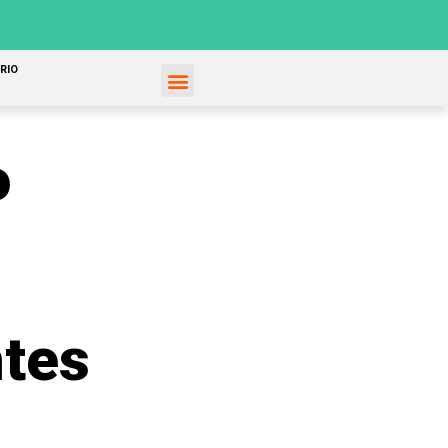
RIO
o
ntes